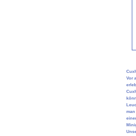
Cuxh
Vor 
erle
Cuxh
könn
Leuc
man 
eine
Mini
Unse