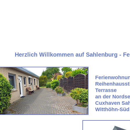
Herzlich Willkommen auf Sahlenburg - Fe
Ferienwohnu
Reihenhaussti
Terrasse
an der Nordse
Cuxhaven Sah
Witthöhn-Süd