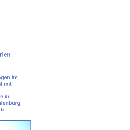
rien
ngen im
l mit
e in
lenburg
 5