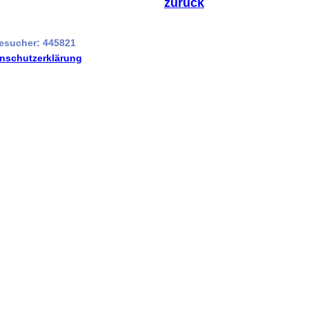
zurück
esucher: 445821
nschutzerklärung