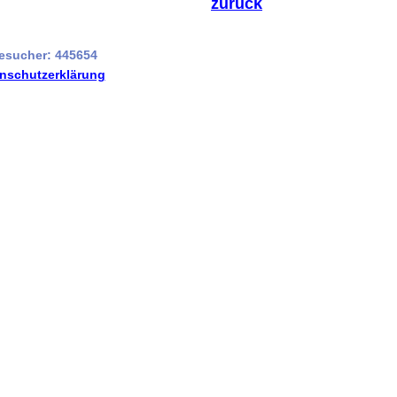
zurück
esucher: 445654
nschutzerklärung